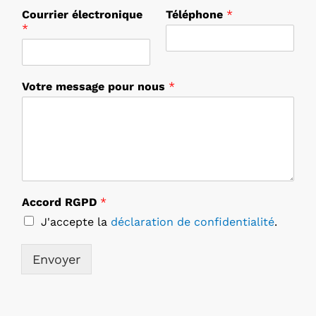
n
Courrier électronique
Téléphone
*
o
*
u
s
R
G
Votre message pour nous
*
P
D
Accord RGPD
*
J'accepte la
déclaration de confidentialité
.
Envoyer