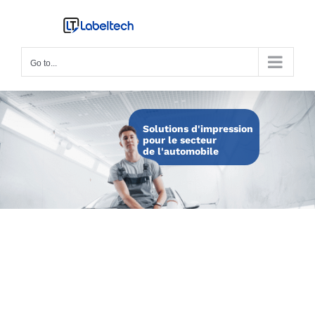
Skip
to
content
Go to...
Solutions d'impression
pour le secteur
de l'automobile