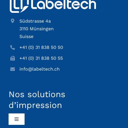
Südstrasse 4a
3110 Münsingen
Suisse
+41 (0) 31 838 50 50
+41 (0) 31 838 50 55
info@labeltech.ch
Nos solutions
d’impression
Toggle
Navigation