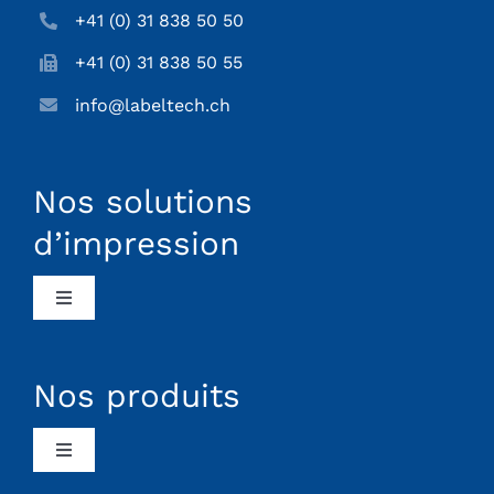
+41 (0) 31 838 50 50
+41 (0) 31 838 50 55
info@labeltech.ch
Nos solutions
d’impression
Toggle
Navigation
Alimentation
Nos produits
Secteur de la logistique
Toggle
Navigation