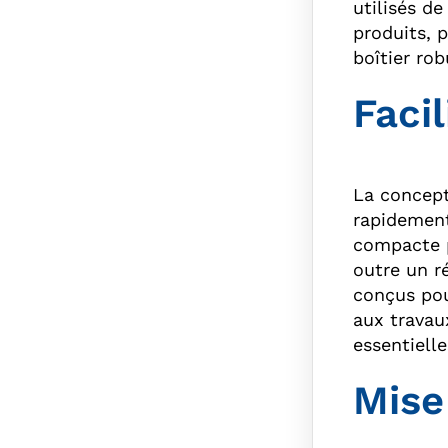
utilisés d
produits, 
boîtier ro
Faci
La concept
rapidement
compacte p
outre un r
conçus pou
aux travaux
essentielle
Mise