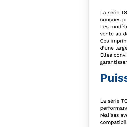
La série T
conçues po
Les modèle
vente au d
Ces imprim
d’une larg
Elles conv
garantissen
Puis
La série T
performanc
réalisés a
compatibil