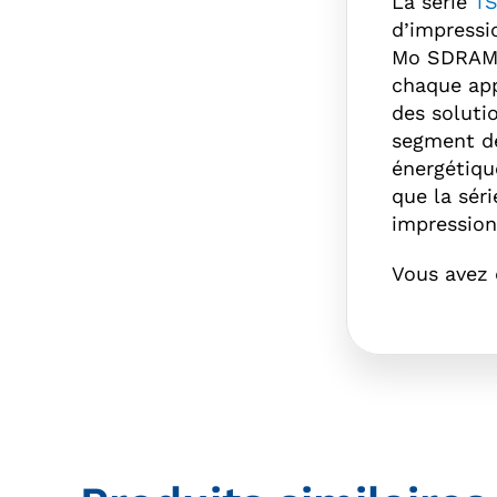
La série
TS
d’impressi
Mo SDRAM).
chaque app
des soluti
segment de 
énergétiqu
que la sér
impression 
Vous avez 