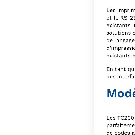
Les imprim
et le RS-23
existants.
solutions 
de langage
d’impressi
existants 
En tant qu
des interf
Modè
Les TC200
parfaiteme
de codes à