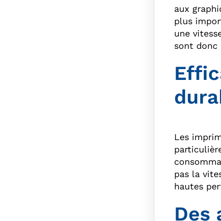
aux graphi
plus impor
une vitesse
sont donc 
Effi
dura
Les imprim
particuliè
consommati
pas la vite
hautes perf
Des 