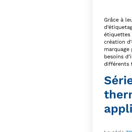
Grâce à le
d’étiquetag
étiquettes 
création d
marquage p
besoins d’
différents 
Séri
ther
appl