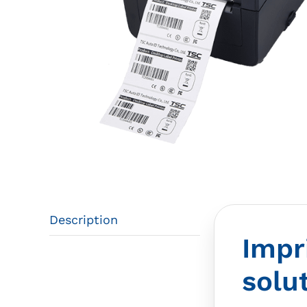
Description
Impr
solu