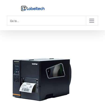
Skip
to
content
Go to...