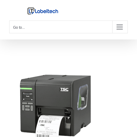
Skip
to
content
Go to...