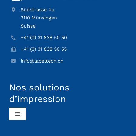
Südstrasse 4a
3110 Münsingen
Suisse
+41 (0) 31 838 50 50
+41 (0) 31 838 50 55
info@labeltech.ch
Nos solutions
d’impression
Toggle
Navigation
Alimentation