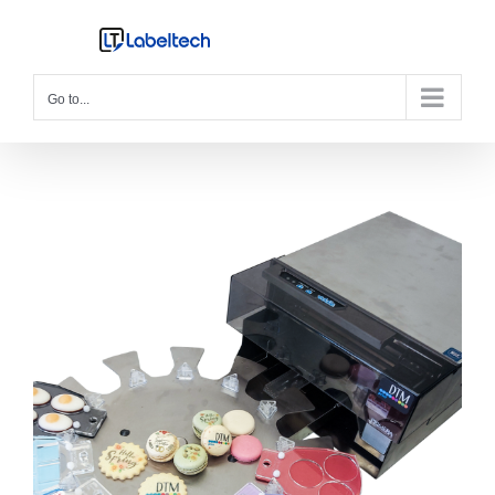
Skip
to
content
Go to...