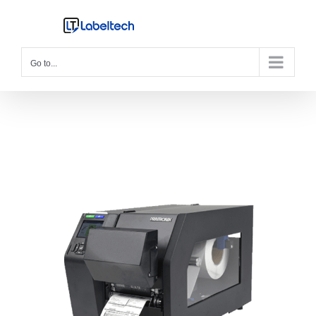
Skip
to
content
Go to...