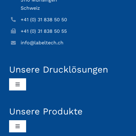
Schweiz
+41 (0) 31 838 50 50
+41 (0) 31 838 50 55
info@labeltech.ch
Unsere Drucklösungen
Toggle
Navigation
Lebensmittel-Industrie
Unsere Produkte
Logistik-Branche
Toggle
Navigation