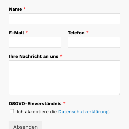
Name
*
N
E-Mail
*
Telefon
*
a
m
e
*
Ihre Nachricht an uns
*
u
n
s
DSGVO-Einverständnis
*
Ich akzeptiere die
Datenschutzerklärung
.
Absenden