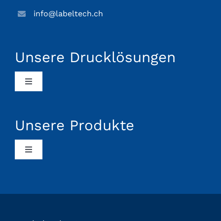
info@labeltech.ch
Unsere Drucklösungen
Toggle
Navigation
Lebensmittel-Industrie
Unsere Produkte
Logistik-Branche
Toggle
Navigation
Chemie-Branche
Spendesysteme
Pharma-Industrie
Druckersysteme